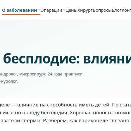
О заболевании
Операции
Цены
Хирург
Вопросы
Блог
Кон
 бесплодие: влияни
ндролог, микрохирург, 24 года практики.
ч-уролог.
еле — влияние на способность иметь детей. По ста
ихся по поводу бесплодия. Хорошая новость: во мно
затели спермы. Разберём, как варикоцеле связано с