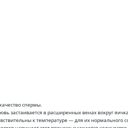
качество спермы.
овь застаивается в расширенных венах вокруг яичк
вствительны к температуре — для их нормального с
регрев нарушает этот процесс: снижается количеств