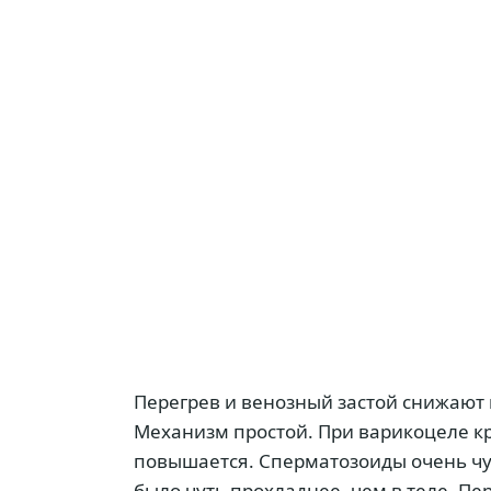
Перегрев и венозный застой снижают 
Механизм простой. При варикоцеле кр
повышается. Сперматозоиды очень чу
было чуть прохладнее, чем в теле. Пе