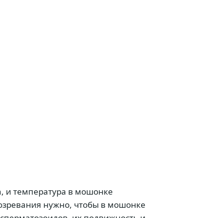
а, и температура в мошонке
озревания нужно, чтобы в мошонке
о сперматозоидов, их подвижность и