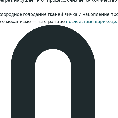
ислородное голодание тканей яичка и накопление п
е о механизме — на странице
последствия варикоце