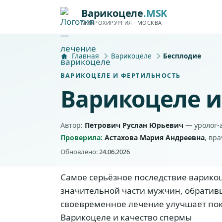
Варикоцеле
.MSK
МИКРОХИРУРГИЯ · МОСКВА
Главная
Варикоцеле
Бесплодие
ВАРИКОЦЕЛЕ И ФЕРТИЛЬНОСТЬ
Варикоцеле и
Автор:
Петрович Руслан Юрьевич
— уролог-а
Проверила:
Астахова Мария Андреевна
, вра
Обновлено:
24.06.2026
Самое серьёзное последствие варикоц
значительной части мужчин, обративш
своевременное лечение улучшает пока
Варикоцеле и качество спермы